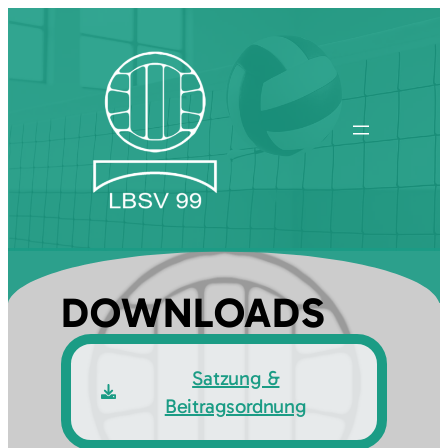
Zum
Inhalt
springen
DOWNLOADS
Satzung &
Beitragsordnung