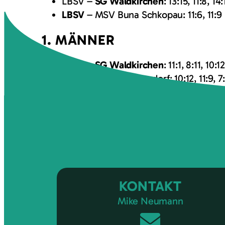
LBSV –
SG Waldkirchen
: 13:15, 11:8, 14:
LBSV
– MSV Buna Schkopau: 11:6, 11:9
1. MÄNNER
LBSV –
SG Waldkirchen
: 11:1, 8:11, 10:1
LBSV
– SSV BW Gersdorf: 10:12, 11:9, 7:11
KONTAKT
Mike Neumann