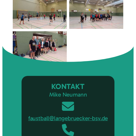
Siegerehrung
Die Sieger 2025
KONTAKT
Mike Neumann
faustball@langebruecker-bsv.de