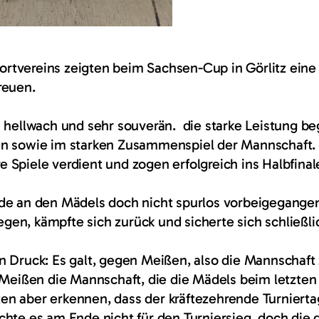
tvereins zeigten beim Sachsen-Cup in Görlitz eine 
reuen.
m hellwach und sehr souverän. die starke Leistung be
n sowie im starken Zusammenspiel der Mannschaft. M
Spiele verdient und zogen erfolgreich ins Halbfinale
de an den Mädels doch nicht spurlos vorbeigegangen
iegen, kämpfte sich zurück und sicherte sich schließli
 Druck: Es galt, gegen Meißen, also die Mannschaft z
 Meißen die Mannschaft, die die Mädels beim letzten 
n aber erkennen, dass der kräftezehrende Turnierta
chte es am Ende nicht für den Turniersieg, doch die