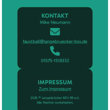
KONTAKT
Mike Neumann
faustball@langebruecker-bsv.de
01575-1518332
IMPRESSUM
Zum Impressum
2026 © Langebrücker BSV 99 e.V.
Alle Rechte vorbehalten.